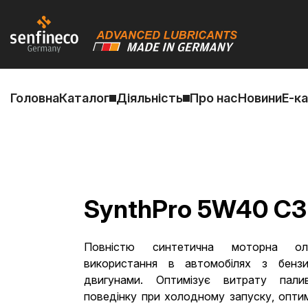
Головна
Каталог
Діяльність
Про нас
Новини
Е-к
SynthPro 5W40 C3
Повністю синтетична моторна ол
використання в автомобілях з бенз
двигунами. Оптимізує витрату пали
поведінку при холодному запуску, опти