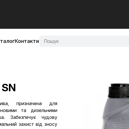
аталог
Контакти
 SN
ива, призначена для
иновими та дизельними
ва. Забезпечує чудову
мальний захист від зносу