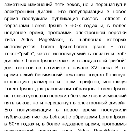
заметных изменений пять веков, но и перешагнул в
электронный дизайн. Его популяризации в новое
время послужили публикация листов Letraset с
образцами Lorem Ipsum в 60-х годах и, в более
недавнее время, программы электронной вёрстки
типа Aldus PageMaker, в шаблонах которых
используется Lorem Ipsum.Lorem Ipsum – это
текст-“рыба”, часто используемый в печати и вэб-
дизайне. Lorem Ipsum является стандартной “рыбой”
для текстов на латинице с начала XVI века. В то
время некий безымянный печатник создал большую
коллекцию размеров и форм шрифтов, используя
Lorem Ipsum для распечатки образцов. Lorem Ipsum
не только успешно пережил без заметных изменений
пять веков, но и перешагнул в электронный дизайн.
Его популяризации в новое время послужили
публикация листов Letraset с образцами Lorem Ipsum
в 60-х годах и, в более недавнее время, программы
электронной вёрстки типа Aldus PageMaker, в