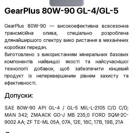
GearPlus 80W-90 GL-4/GL-5
GearPlus 80W-90 — високоефективна всесезонна
трансмісійна олива, спеціально розроблена
длянайширшого спектру вико ристання в механічних
коробках передач.
Виготовлено з використанням мінеральних базових
компонентів найвищої якості та найсучаснішої
технології добавок, щоб забезпечити кінцевий
продукт із неперевершеним рівнем захисту та
ефективності.
Допуски:
SAE 80W-90 API GL-4 / GL-5 MIL-L-2105 C/D C/D;
MAN 342; ZMAACK GO-J MB 235,0 FORD SQM-2C-
9002 AA; ZF TE-ML 05A, 07A, 12E, 16C, 17B, 19B, 21A