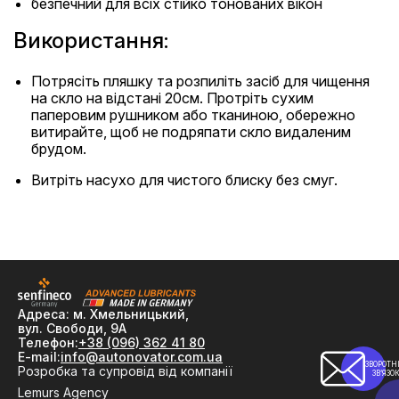
безпечний для всіх стійко тонованих вікон
Використання:
Потрясіть пляшку та розпиліть засіб для чищення
на скло на відстані 20см. Протріть сухим
паперовим рушником або тканиною, обережно
витирайте, щоб не подряпати скло видаленим
брудом.
Витріть насухо для чистого блиску без смуг.
Адреса: м. Хмельницький,
вул. Свободи, 9А
Телефон:
+38 (096) 362 41 80
E-mail:
info@autonovator.com.ua
ЗВОРОТН
Розробка та супровід від компанії
ЗВ’ЯЗО
Lemurs Agency